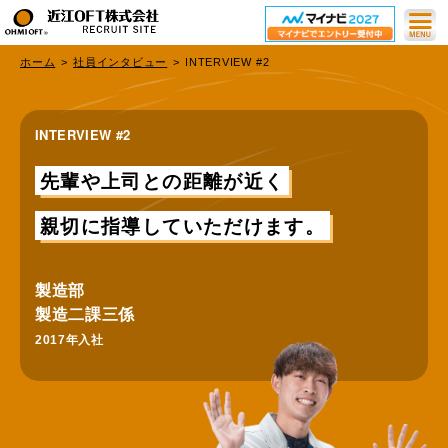
ホーム
社員インタビュー
INTERVIEW #2
INTERVIEW #2
トップ
先輩や上司との距離が近く
採用情報
親切に指導していただけます。
社員インタビュー
数字でみる近江OFT
製造部
製造二課三係
2017年入社
お問い合わせ
企業情報はこちら