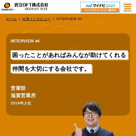
ホーム
社員インタビュー
INTERVIEW #4
INTERVIEW #4
トップ
困ったことがあればみんなが助けてくれる
採用情報
仲間を大切にする会社です。
社員インタビュー
数字でみる近江OFT
営業部
滋賀営業所
2019年入社
お問い合わせ
企業情報はこちら