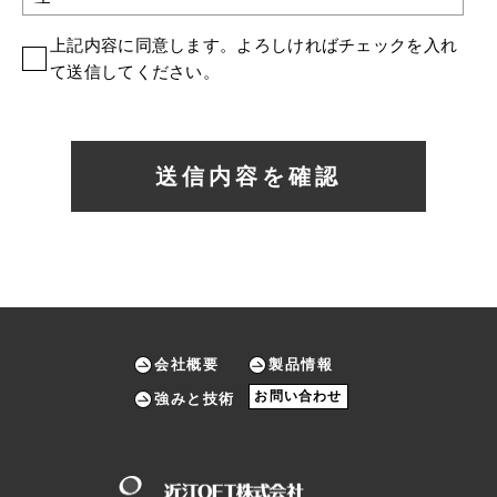
す。
上記内容に同意します。よろしければチェックを入れ
1.お客様の個人情報の取扱について
て送信してください。
当社は日本の「個人情報の保護に関する法律」（以下、
「個人情報保護法」といいます。）、その他当社による
個人情報の取扱いに適用される法令、ガイドライン等
送信内容を確認
（以下、「個人情報保護法令」といいます。）を遵守
し、業務で個人情報を取り扱う場合に掲示した利用範囲
内で取り扱いを行います。
2.個人情報
「個人情報」とは、お客様個人に関する情報であって、
氏名、生年月日その他の記述等により特定の個人を識別
会社概要
製品情報
することができる情報をいいます。具体的には、お客様
お問い合わせ
の「ご芳名」、「勤務先」、「肩書き」、「電話番
強みと技術
お知らせ
号」、「FAX番号」、「E-Mailアドレス」、「ご住所」
等、個人を識別できる情報をいいます。